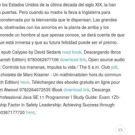
los Estados Unidos de la última década del siglo XIX, la han
s puertas. Pero cuando su madre la lleva a Inglaterra para
 consternada por la bienvenida que le dispensan. Las grandes
s, obstinadas con los amoríos en la planta de arriba y los
morede un hombre al que apenas conoce, se dará cuenta de que
ue está inmersa y que su futura felicidad puede ser el premio.
pub Calypso by David Sedaris
read book
, Descargando libros
Spanish Edition) 9780062977106
download link
, Open source audio
: Controla tus mananas, impulsa tu vida / The 5 a.m. Club
pdf
,
es choisies de Marc Krasner - Un mathématicien hors du commun
ch Edition)
here
, Téléchargez des ebooks gratuits en ligne pour
aret Atwood 9782264072535 iBook
download link
, Descarga
ed Professional Java SE 11 Programmer I Study Guide: Exam 1Z0-
hip Factor in Safety Leadership: Achieving Success through
9780367177720
here
,