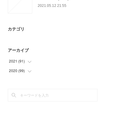
2021.05.12 21:55
カテゴリ
アーカイブ
2021
(
91
)
2020
(
99
(
9
)
)
(
6
)
(
9
)
(
29
)
(
15
)
(
30
)
(
27
)
(
17
)
(
33
)
(
15
)