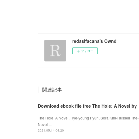
redasifacana's Ownd
フォロー
関連記事
Download ebook file free The Hole: A Novel by
The Hole: A Novel. Hye-young Pyun, Sora Kim-Russell The
Novel ...
2021.05.14 04:20