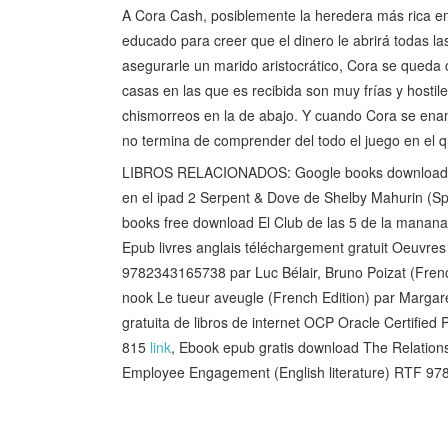
A Cora Cash, posiblemente la heredera más rica en 
educado para creer que el dinero le abrirá todas la
asegurarle un marido aristocrático, Cora se queda
casas en las que es recibida son muy frías y hostile
chismorreos en la de abajo. Y cuando Cora se ena
no termina de comprender del todo el juego en el q
LIBROS RELACIONADOS: Google books download e
en el ipad 2 Serpent & Dove de Shelby Mahurin (
books free download El Club de las 5 de la manana
Epub livres anglais téléchargement gratuit Oeuvr
9782343165738 par Luc Bélair, Bruno Poizat (Fren
nook Le tueur aveugle (French Edition) par Marg
gratuita de libros de internet OCP Oracle Certifi
815
link
, Ebook epub gratis download The Relations
Employee Engagement (English literature) RTF 